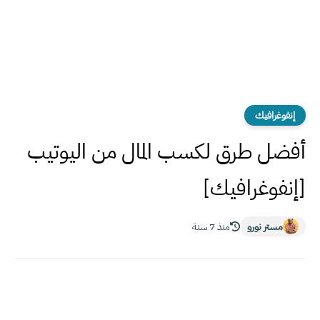
إنفوغرافيك
أفضل طرق لكسب المال من اليوتيب
[إنفوغرافيك]
مستر نورو
منذ 7 سنة