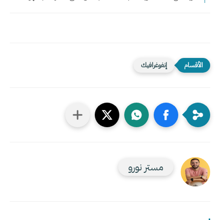
إنفوغرافيك
مستر نورو