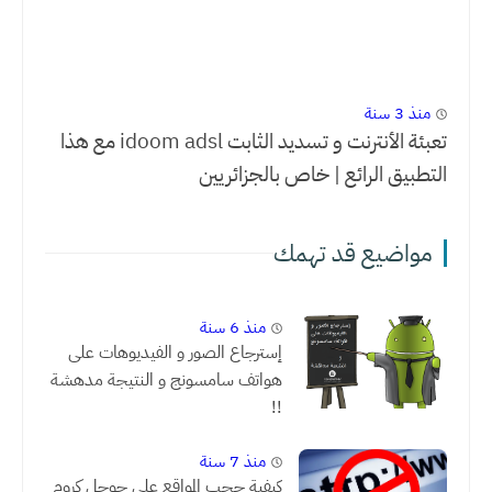
منذ 3 سنة
تعبئة الأنترنت و تسديد الثابت idoom adsl مع هذا
التطبيق الرائع | خاص بالجزائريين
مواضيع قد تهمك
منذ 6 سنة
إسترجاع الصور و الفيديوهات على
هواتف سامسونج و النتيجة مدهشة
!!
منذ 7 سنة
كيفية حجب المواقع على جوجل كروم