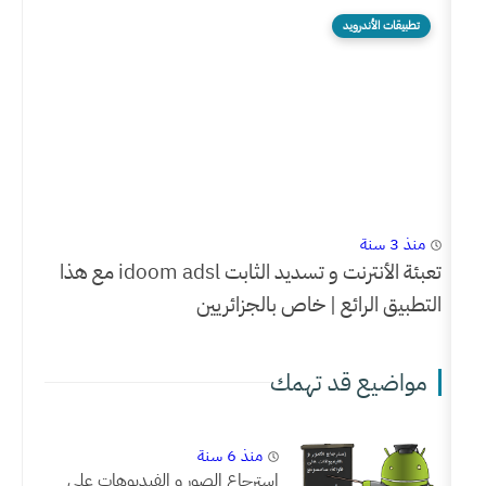
تعبئة الأنترنت و تسديد الثابت idoom adsl مع هذا
ع | خاص بالجزائريين
د تهمك
منذ 6 سنة
إسترجاع الصور و الفيديوهات على