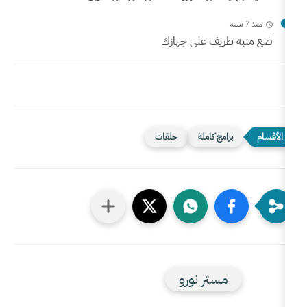
 على جهازك
كاملة
حلقات
ر نورو