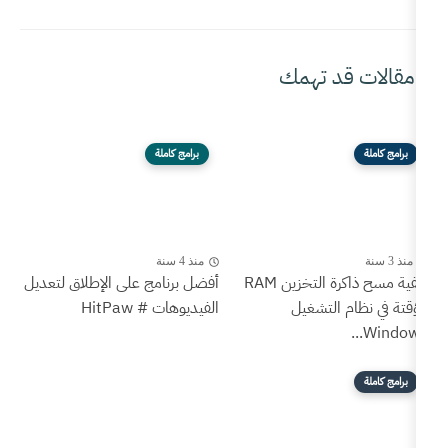
همك
برامج كاملة
منذ 4 سنة
كيفية مسح ذاكرة التخزين RAM
أفضل برنامج على الإطلاق لتعديل
شغيل
الفيديوهات # HitPaw