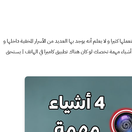
ا كثيرا و لا يعلم أنه يوجد بها العديد من الأسرار المخفية داخلها و
هذا حلقة اليوم تكون مهمة لك و تأتيك تحت عنوان 4 أشياء مهمة تخصك لو كان هناك تطبيق كاميرا في الهاتف | يستحق