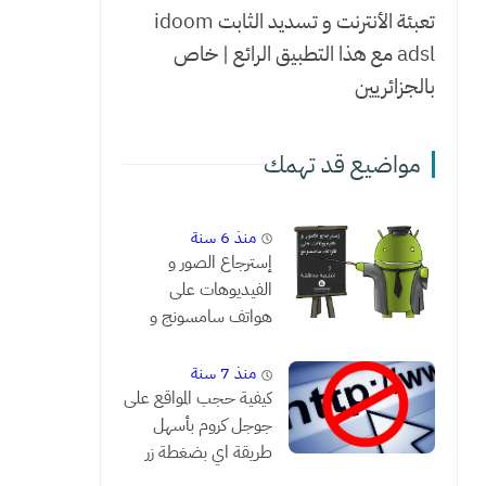
تعبئة الأنترنت و تسديد الثابت idoom
adsl مع هذا التطبيق الرائع | خاص
بالجزائريين
مواضيع قد تهمك
منذ 6 سنة
إسترجاع الصور و
الفيديوهات على
هواتف سامسونج و
النتيجة مدهشة !!
منذ 7 سنة
كيفية حجب المواقع على
جوجل كروم بأسهل
طريقة اي بضغطة زر
واحدة