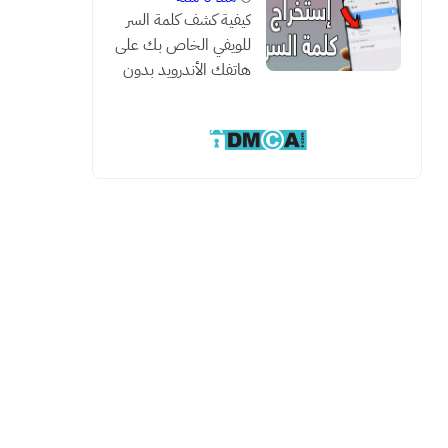
كيفية كشف كلمة السر
للويفي الخاص بك على
هاتفك الأندرويد بدون
روت مع هذه الطريقة
السحرية