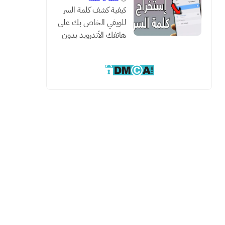
كيفية كشف كلمة السر
للويفي الخاص بك على
هاتفك الأندرويد بدون
روت مع هذه الطريقة
السحرية