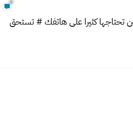
0
تين تحتاجها كثيرا على هاتفك # تستحق