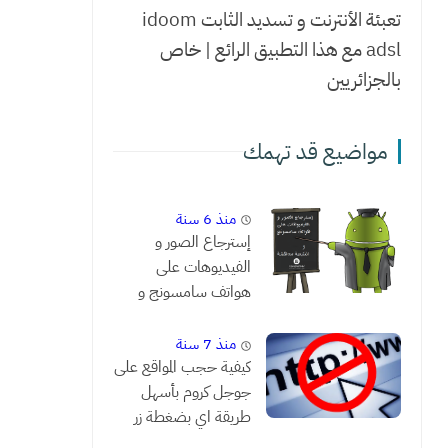
تعبئة الأنترنت و تسديد الثابت idoom
adsl مع هذا التطبيق الرائع | خاص
بالجزائريين
مواضيع قد تهمك
منذ 6 سنة
إسترجاع الصور و
الفيديوهات على
هواتف سامسونج و
النتيجة مدهشة !!
منذ 7 سنة
كيفية حجب المواقع على
جوجل كروم بأسهل
طريقة اي بضغطة زر
واحدة