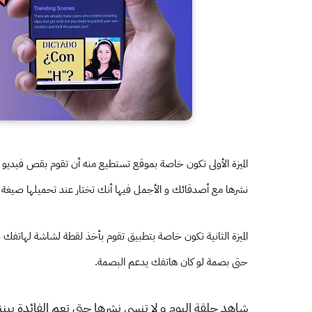
نشرها مع أصدقائك و الأجمل فيها أنك تختار عند تحميلها صيغة الفيديو أو MP3 أو حتى GIF لتتمكن من نشرها بطريقة
حتى بصمة لو كان هاتفك يدعم البصمة.
شاهد حلقة اليوم و لا تنسى نشرها حتى تعم الفائدة بين