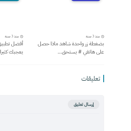
منذ 3 سنة
منذ 3 سنة
بضغطة زر واحدة شاهد ماذا حصل
أفضل تطبيق 
على هاتفي # يستحق...
يعجبك كثيرا #ROK
تعليقات
إرسال تعليق