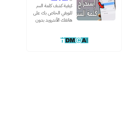
كيفية كشف كلمة السر
للويفي الخاص بك على
هاتفك الأندرويد بدون
روت مع هذه الطريقة
السحرية