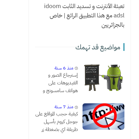
تعبئة الأنترنت و تسديد الثابت idoom
adsl مع هذا التطبيق الرائع | خاص
بالجزائريين
مواضيع قد تهمك
منذ 6 سنة
إسترجاع الصور و
الفيديوهات على
هواتف سامسونج و
النتيجة مدهشة !!
منذ 7 سنة
كيفية حجب المواقع على
جوجل كروم بأسهل
طريقة اي بضغطة زر
واحدة