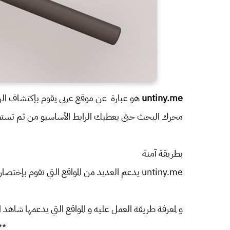
untiny.me
هو عبارة عن موقع عربي يقوم بإكتشاف الرو
محرك البحث حتى يعطيك الرابط الأساسيو من ثم تستطي
بطريقة آمنة
untiny.me يدعم العديد من المواقع التي تقوم بإختصار الروابط مثل goo.gl و bitly و لا دعم المواقع الربحية مثل
و لمعرفة طريقة العمل عليه و المواقع التي يدعمها شاهد 
**