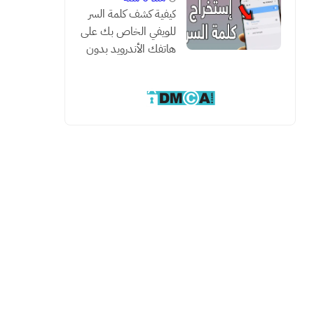
كيفية كشف كلمة السر
للويفي الخاص بك على
هاتفك الأندرويد بدون
روت مع هذه الطريقة
السحرية