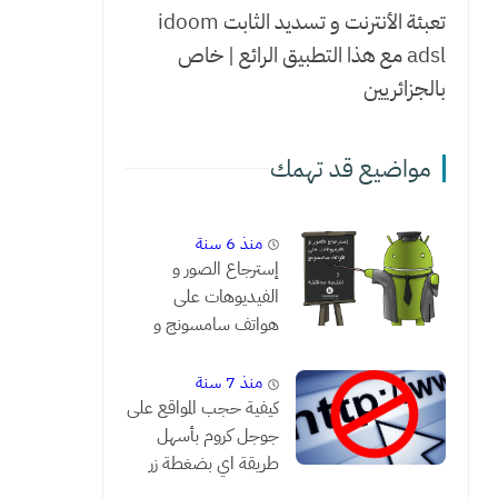
تعبئة الأنترنت و تسديد الثابت idoom
adsl مع هذا التطبيق الرائع | خاص
بالجزائريين
مواضيع قد تهمك
منذ 6 سنة
إسترجاع الصور و
الفيديوهات على
هواتف سامسونج و
النتيجة مدهشة !!
منذ 7 سنة
كيفية حجب المواقع على
جوجل كروم بأسهل
طريقة اي بضغطة زر
واحدة