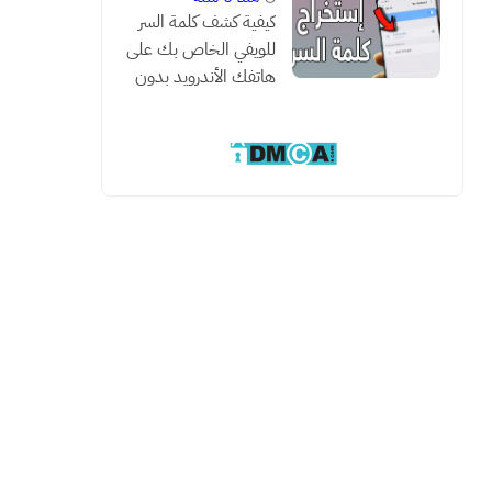
كيفية كشف كلمة السر
للويفي الخاص بك على
هاتفك الأندرويد بدون
روت مع هذه الطريقة
السحرية