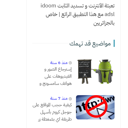
تعبئة الأنترنت و تسديد الثابت idoom
adsl مع هذا التطبيق الرائع | خاص
بالجزائريين
مواضيع قد تهمك
منذ 6 سنة
إسترجاع الصور و
الفيديوهات على
هواتف سامسونج و
النتيجة مدهشة !!
منذ 7 سنة
كيفية حجب المواقع على
جوجل كروم بأسهل
طريقة اي بضغطة زر
واحدة