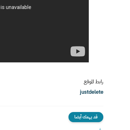
رابط الموقع
justdelete
قد يهمك أيضا