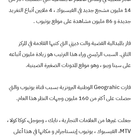
14 مليون مشجع جديد في الفيسبوك ، 4 ملايين أتباع التغريد
جديدة و 86 مليون مشاهدة على موقع يوتيوب .
فاز بالميدالية الفضية والت ديزني التي كتبها القادمة في المركز
الثاني. السبب الرئيسي وراء هذا الترتيب هو زيادة مليون أتباعه
على سينا ويبو ، وهو موقع المدونات الصغيرة الصينية.
فازت Geograhic الوطنية البرونزية بسبب قناة يوتيوب والتي
حصلت على أكثر من 160 مليون وجهات النظر هذا العام.
جعلت غيرها من العلامات التجارية ، نايك ، وجوجل، كوكا كولا ،
MTV، الفيسبوك ، يوتيوب إينستاجرام و مكانها في هذا أعلى