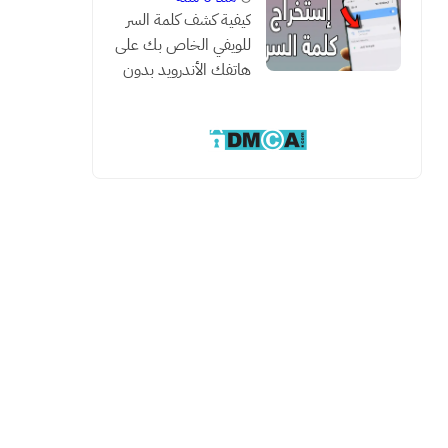
كيفية كشف كلمة السر
للويفي الخاص بك على
هاتفك الأندرويد بدون
روت مع هذه الطريقة
السحرية