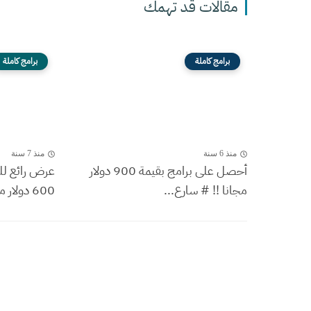
مقالات قد تهمك
برامج كاملة
برامج كاملة
منذ 6 سنة
منذ 7 سنة
أحصل على برامج بقيمة 900 دولار
عرض رائع لل
مجانا !! # سارع...
600 دولار مجانا #...