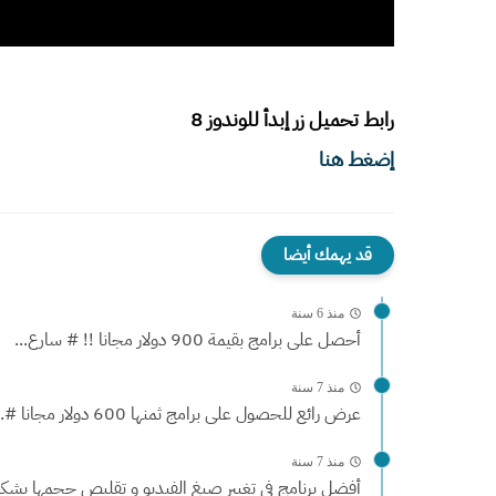
رابط تحميل زر إبدأ للوندوز 8
إضغط هنا
قد يهمك أيضا
منذ 6 سنة
أحصل على برامج بقيمة 900 دولار مجانا !! # سارع...
منذ 7 سنة
عرض رائع للحصول على برامج ثمنها 600 دولار مجانا #...
منذ 7 سنة
أفضل برنامج في تغيير صيغ الفيديو و تقليص حجمها بشكل