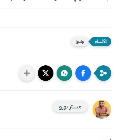
وندوز
مستر نورو