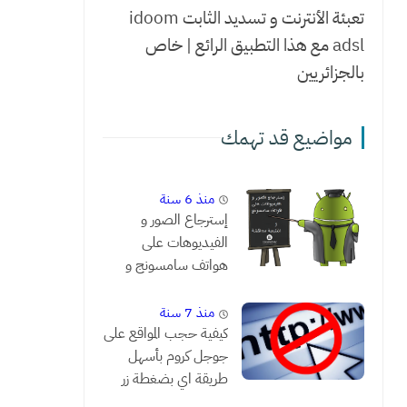
تعبئة الأنترنت و تسديد الثابت idoom
adsl مع هذا التطبيق الرائع | خاص
بالجزائريين
مواضيع قد تهمك
منذ 6 سنة
إسترجاع الصور و
الفيديوهات على
هواتف سامسونج و
النتيجة مدهشة !!
منذ 7 سنة
كيفية حجب المواقع على
جوجل كروم بأسهل
طريقة اي بضغطة زر
واحدة